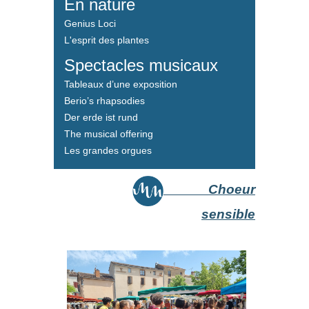
En nature
Genius Loci
L'esprit des plantes
Spectacles musicaux
Tableaux d’une exposition
Berio’s rhapsodies
Der erde ist rund
The musical offering
Les grandes orgues
Choeur
sensible