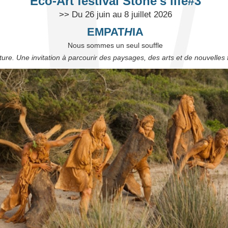
Eco-Art festival Stone's life#3
>> Du 26 juin au 8 juillet 2026
EMPAT
H
IA
Nous sommes un seul souffle
ature. Une invitation à parcourir des paysages, des arts et de nouvelles