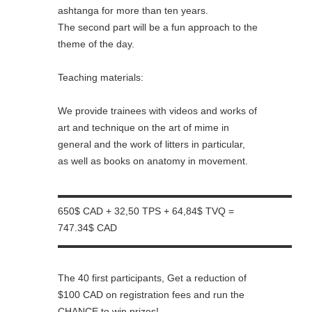
ashtanga for more than ten years.
The second part will be a fun approach to the
theme of the day.
Teaching materials:
We provide trainees with videos and works of
art and technique on the art of mime in
general and the work of litters in particular,
as well as books on anatomy in movement.
▬▬▬▬▬▬▬▬▬▬▬▬▬▬▬▬▬▬▬▬▬▬▬▬
650$ CAD + 32,50 TPS + 64,84$ TVQ =
747.34$ CAD
▬▬▬▬▬▬▬▬▬▬▬▬▬▬▬▬▬▬▬▬▬▬▬▬
The 40 first participants, Get a reduction of
$100 CAD on registration fees and run the
CHANCE to win prizes!