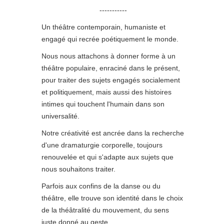
MUSICAUX
TABLEAUX
-----------
DIR ERDE
D'UNE
IST RUND
Un théâtre contemporain, humaniste et
EXPOSITION
MUSICAUX
THE
engagé qui recrée poétiquement le monde.
MUSICAL
Nous nous attachons à donner forme à un
OFFERING
théâtre populaire, enraciné dans le présent,
LES
pour traiter des sujets engagés socialement
GRANDES
et politiquement, mais aussi des histoires
ORGUES
intimes qui touchent l'humain dans son
universalité.
Notre créativité est ancrée dans la recherche
d'une dramaturgie corporelle, toujours
renouvelée et qui s'adapte aux sujets que
nous souhaitons traiter.
Parfois aux confins de la danse ou du
théâtre, elle trouve son identité dans le choix
de la théâtralité du mouvement, du sens
juste donné au geste.