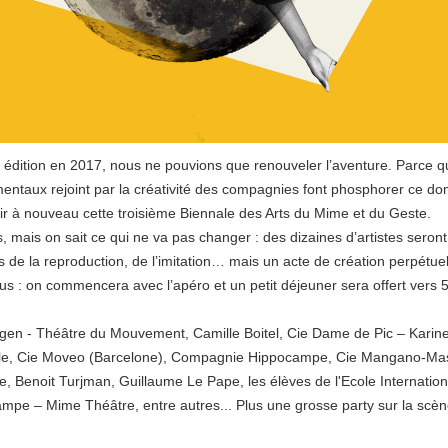
e édition en 2017, nous ne pouvions que renouveler l’aventure. Parce 
mentaux rejoint par la créativité des compagnies font phosphorer ce dom
ir à nouveau cette troisième Biennale des Arts du Mime et du Geste.
 mais on sait ce qui ne va pas changer : des dizaines d’artistes seron
s de la reproduction, de l’imitation… mais un acte de création perpétuel
s : on commencera avec l’apéro et un petit déjeuner sera offert vers 
ggen - Théâtre du Mouvement, Camille Boitel, Cie Dame de Pic – Karine 
ale, Cie Moveo (Barcelone), Compagnie Hippocampe, Cie Mangano-Mass
e, Benoit Turjman, Guillaume Le Pape, les élèves de l'Ecole Internati
mpe – Mime Théâtre, entre autres... Plus une grosse party sur la scène