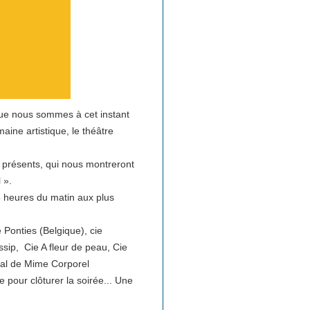
que nous sommes à cet instant
aine artistique, le théâtre
t présents, qui nous montreront
 ».
5 heures du matin aux plus
Ponties (Belgique), cie
ip, Cie A fleur de peau, Cie
onal de Mime Corporel
 pour clôturer la soirée... Une